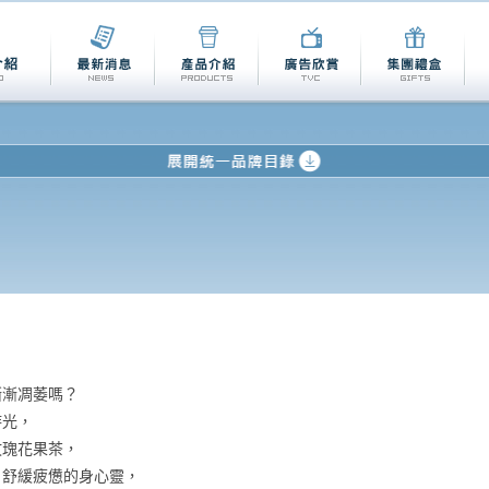
漸漸凋萎嗎？
時光，
玫瑰花果茶，
，舒緩疲憊的身心靈，