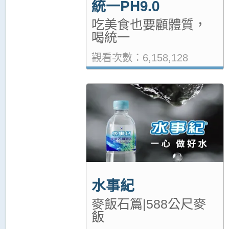
統一PH9.0
吃美食也要顧體質，
喝統一
觀看次數：6,158,128
水事紀
麥飯石篇|588公尺麥
飯