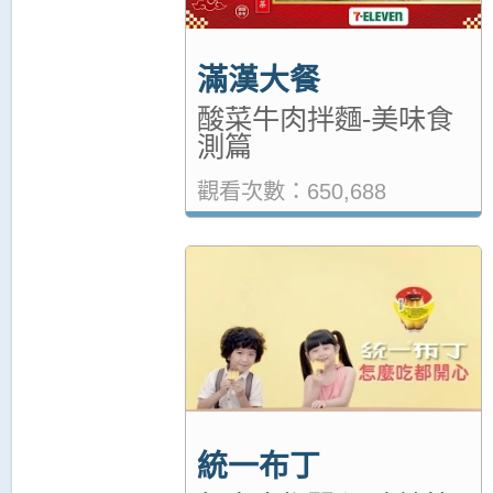
滿漢大餐
酸菜牛肉拌麵-美味食
測篇
觀看次數：650,688
統一布丁