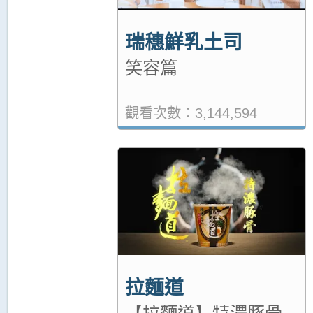
瑞穗鮮乳土司
笑容篇
觀看次數：3,144,594
拉麵道
【拉麵道】特濃豚骨