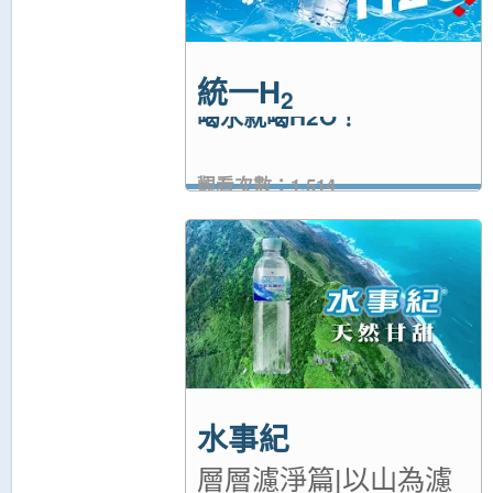
統一H
2
喝水就喝H2O！
觀看次數：1,514
水事紀
層層濾淨篇|以山為濾