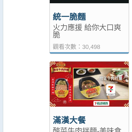
統一脆麵
火力應援 給你大口爽
脆
觀看次數：30,498
滿漢大餐
酸菜牛肉拌麵-美味食