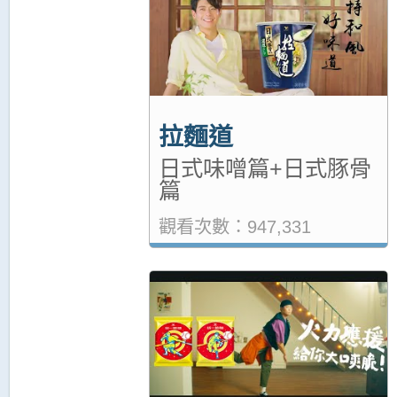
拉麵道
日式味噌篇+日式豚骨
篇
觀看次數：947,331