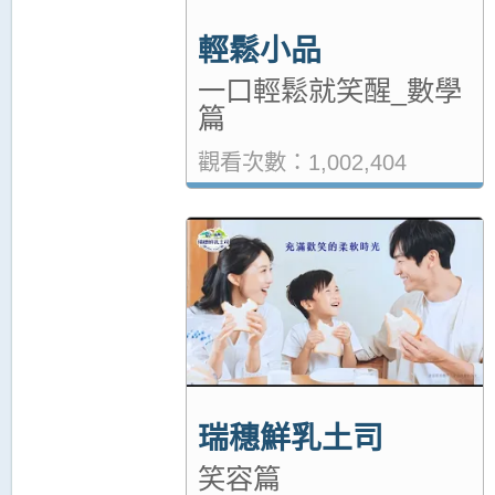
輕鬆小品
一口輕鬆就笑醒_數學
篇
觀看次數：1,002,404
瑞穗鮮乳土司
笑容篇