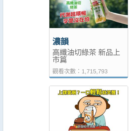
濃韻
高纖油切綠茶 新品上
市篇
觀看次數：1,715,793