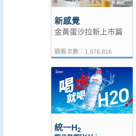
新感覺
金黃蛋沙拉新上市篇
觀看次數：1,676,816
統一H
2
喝水就喝H2O！