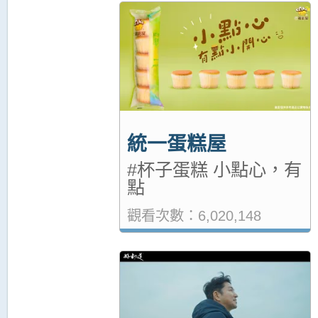
統一蛋糕屋
#杯子蛋糕 小點心，有
點
觀看次數：6,020,148